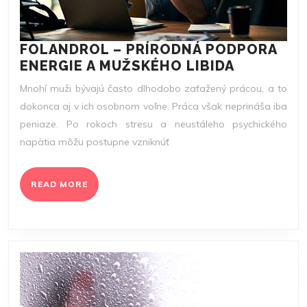
FOLANDROL – PRÍRODNÁ PODPORA
FOLANDR
ENERGIE A MUŽSKÉHO LIBIDA
–
Mnohí muži bývajú často dlhodobo zaťažený prácou, a to
PRÍRODN
dokonca aj v ich osobnom voľne. Práca však neprináša iba
PODPORA
peniaze. Po rokoch stresu a neustáleho psychického
ENERGIE
napätia môžu postupne vzniknúť
A
MUŽSKÉH
LIBIDA
READ
READ MORE
MORE