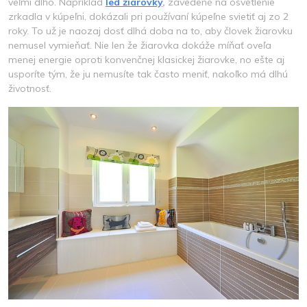
veľmi dlho. Napríklad
led žiarovky
,
zavedené na osvetlenie
zrkadla v kúpeľni, dokázali pri používaní kúpeľne svietiť aj zo 2
roky. To už je naozaj dosť dlhá doba na to, aby človek žiarovku
nemusel vymieňať. Nie len že žiarovka dokáže míňať oveľa
menej energie oproti konvenčnej klasickej žiarovke, no ešte aj
usporíte tým, že ju nemusíte tak často meniť, nakoľko má dlhú
životnosť.