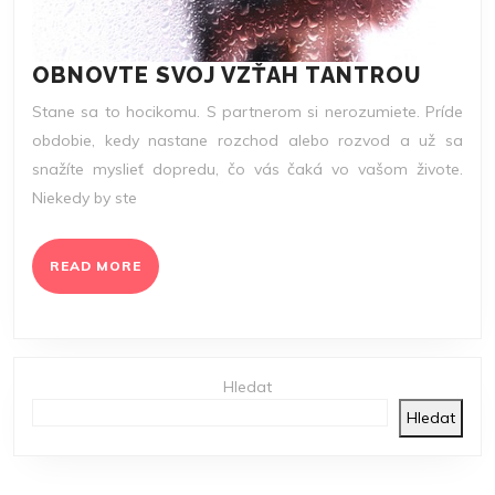
OBNO
OBNOVTE SVOJ VZŤAH TANTROU
SVOJ
Stane sa to hocikomu. S partnerom si nerozumiete. Príde
VZŤA
obdobie, kedy nastane rozchod alebo rozvod a už sa
TANT
snažíte myslieť dopredu, čo vás čaká vo vašom živote.
Niekedy by ste
READ
READ MORE
MORE
Hledat
Hledat