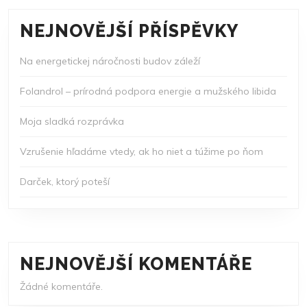
NEJNOVĚJŠÍ PŘÍSPĚVKY
Na energetickej náročnosti budov záleží
Folandrol – prírodná podpora energie a mužského libida
Moja sladká rozprávka
Vzrušenie hľadáme vtedy, ak ho niet a túžime po ňom
Darček, ktorý poteší
NEJNOVĚJŠÍ KOMENTÁŘE
Žádné komentáře.