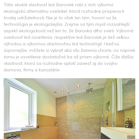
Táto skvelá vlastnosť led žiaroviek robí z nich výbornú
ekologickú alternatívu svietidiel, ktorá rozhodne prispieva k
trvalej udržateľnosti. Nie je to však len tým, hovorí sa že
technológia je ekologickejšia. Zrejme sa tým myslí rozsiahlejší
aspekt ekologickosti než len to, že žiarovka dlho svieti.
Výborná
svietivosť led osvetlenia, respektíve led žiaroviek je tiež veľkou
výhodou a výbornou vlastnosťou led technológií. I keď sú
úspornejšie, môžete si vybrať akú silu žiarenia chcete, no napriek
tomu je osvetlenie dostatočné ba až priam výborné. Čiže ďalšia
vlastnosť, ktorú sa rozhodne oplatí zaviesť aj do svojho
domova, firmy a kancelárie.