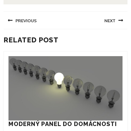
NAVIGACE
PREVIOUS
NEXT
PRO
PŘÍSPĚVEK
Previous
Next
RELATED POST
post:
post:
MOD
MODERNÝ PANEL DO DOMÁCNOSTI
PAN