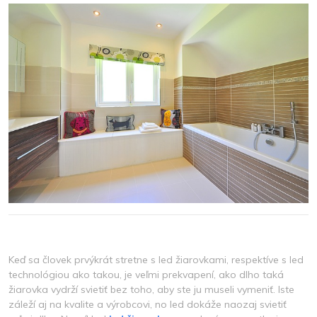
2023
Keď sa človek prvýkrát stretne s led žiarovkami, respektíve s led
technológiou ako takou, je veľmi prekvapení, ako dlho taká
žiarovka vydrží svietiť bez toho, aby ste ju museli vymeniť. Iste
záleží aj na kvalite a výrobcovi, no led dokáže naozaj svietiť