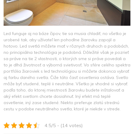
Led funguje aj na báze čipov, tie sa musia chladiť, no všetko je
urobené tak, aby užívateľ len pohodlne žiarovku zapojil a
hotovo. Led svetlá môžete mať v rôznych druhoch a podobách,
no principiálna technológia je podobná. Dôležité však je pozrieť
sa práve na tie 2 vlastnosti, o ktorých sme si práve povedali a
to je dlhá životnosť a výborná svietivosť. Vo sfére celého spektra
portfólia žiaroviek s led technológiou si môžete dokonca vybrať
aj farbu daného svetla. Čiže táto časť osvetlenia ostáva. Svetlo
môže byť studené, teplé ii neutrálne. Všetko je vhodné si vybrať
podľa toho, do ktorej miestnosti žiarovku budete inštalovať a
aký efekt svetlom chcete dosiahnuť. Iný efekt má teplé
osvetlenie, iný zase studené. Niekto preferuje zlatú strednú
cestu v podobe neutrálneho svetla, ktoré je niekde v strede.
4.5/5 - (14 votes)