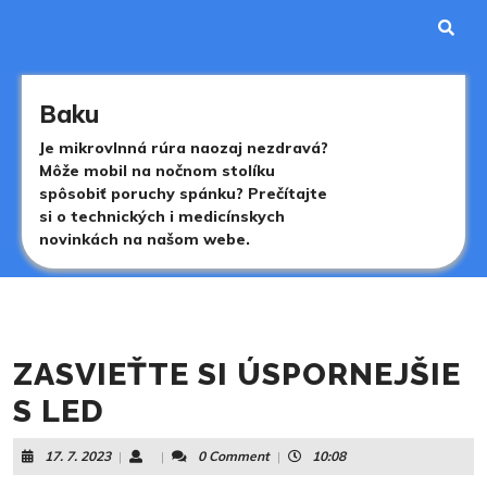
Skip
to
content
Skip
to
Baku
content
Je mikrovlnná rúra naozaj nezdravá?
Môže mobil na nočnom stolíku
spôsobiť poruchy spánku? Prečítajte
si o technických i medicínskych
novinkách na našom webe.
ZASVIEŤTE SI ÚSPORNEJŠIE
S LED
17.
17. 7. 2023
|
|
0 Comment
|
10:08
7.