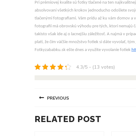
Pri prémiovej kvalite sú fotky tlačené na ten najkvalitnejš
absolvovaní všetkých krokov jednoducho odošlete svoju 
tlačenými fotografiami. Vám prídu až ku vám domov a vy
fotografií má obrovskú výhodu pre tých, ktorí nemajú č
takisto však ide aj o lacnejšiu záležitosť. A najmä v prí
platí, že čím väčšie množstvo fotiek si dáte vyvolať, tým
Fotkyzababku.sk ešte dnes a využite vyvolanie fotiek
ht
4.3/5 - (13 votes)
NAVIGACE
PREVIOUS
PRO
PŘÍSPĚVEK
Previous
RELATED POST
post: