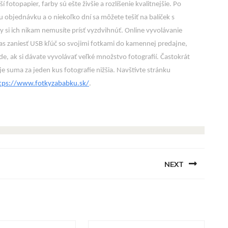
í fotopapier, farby sú ešte živšie a rozlíšenie kvalitnejšie. Po
objednávku a o niekoľko dní sa môžete tešiť na balíček s
 si ich nikam nemusíte prísť vyzdvihnúť. Online vyvolávanie
as zaniesť USB kľúč so svojimi fotkami do kamennej predajne,
pade, ak si dávate vyvolávať veľké množstvo fotografií. Častokrát
 je suma za jeden kus fotografie nižšia. Navštívte stránku
tps://www.fotkyzababku.sk/
.
NEXT
Next
post: