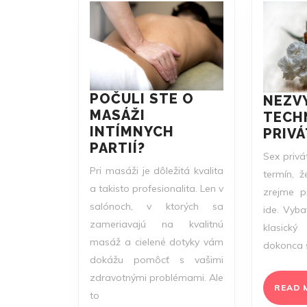
POČULI STE O
NEZV
MASÁŽI
TECHN
INTÍMNYCH
PRIV
POČULI
PARTIÍ?
Sex privá
STE
Pri masáži je dôležitá kvalita
termín, 
O
a takisto profesionalita. Len v
zrejme p
MASÁŽI
salónoch, v ktorých sa
ide. Vybav
INTÍMNYCH
zameriavajú na kvalitnú
PARTIÍ?
klasick
masáž a cielené dotyky vám
dokonca 
dokážu pomôcť s vašimi
zdravotnými problémami. Ale
READ 
to