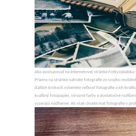
Ako postupovať na internetovej stránke Fotkyzababku.sk
Priamo na stránke nahráte fotografie zo svojho mobilnéh
ďalších krokoch vyberiete veľkosť fotografie a ich kvali
kvalitný fotopapier, výrazné farby a dostatočné rozlíšen
vyzerajú nádherne. Ak však chcete mať fotografie v profe