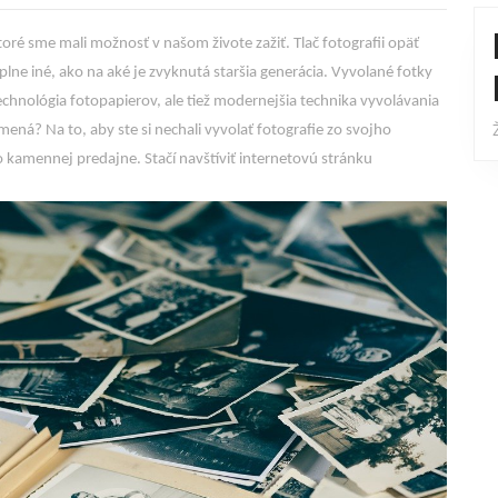
toré sme mali možnosť v našom živote zažiť. Tlač fotografii opäť
plne iné, ako na aké je zvyknutá staršia generácia. Vyvolané fotky
echnológia fotopapierov, ale tiež modernejšia technika vyvolávania
amená? Na to, aby ste si nechali vyvolať fotografie zo svojho
 kamennej predajne. Stačí navštíviť internetovú stránku