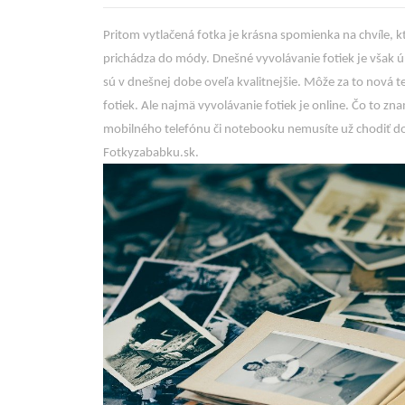
Pritom vytlačená fotka je krásna spomienka na chvíle, k
prichádza do módy.
Dnešné vyvolávanie fotiek je však ú
sú v dnešnej dobe oveľa kvalitnejšie. Môže za to nová t
fotiek. Ale najmä vyvolávanie fotiek je online. Čo to zn
mobilného telefónu či notebooku nemusíte už chodiť do
Fotkyzababku.sk.