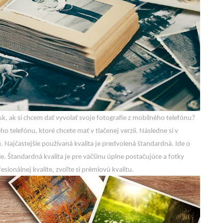
, ak si chcem dať vyvolať svoje fotografie z mobilného telefónu?
o telefónu, ktoré chcete mať v tlačenej verzii. Následne si v
tu. Najčastejšie používaná kvalita je predvolená štandardná. Ide o
ie. Štandardná kvalita je pre väčšinu úplne postačujúce a fotky
sionálnej kvalite, zvoľte si prémiovú kvalitu.