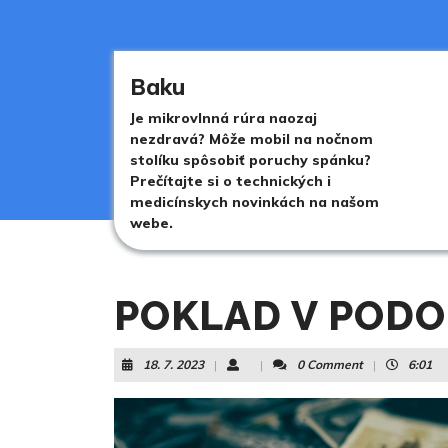
Skip
to
content
Skip
Baku
to
content
Je mikrovlnná rúra naozaj
nezdravá? Môže mobil na nočnom
stolíku spôsobiť poruchy spánku?
Prečítajte si o technických i
medicínskych novinkách na našom
webe.
POKLAD V PODO
18.
18. 7. 2023
|
|
0 Comment
|
6:01
7.
2023