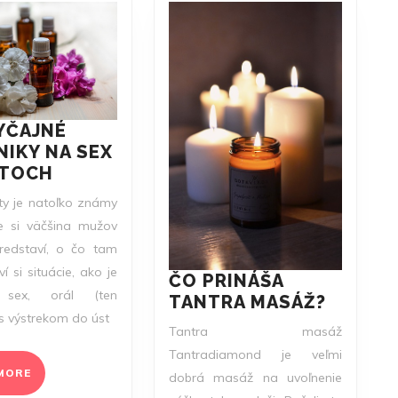
YČAJNÉ
IKY NA SEX
NEZVYČAJNÉ
ÁTOCH
TECHNIKY
ty je natoľko známy
NA
že si väčšina mužov
SEX
redstaví, o čo tam
PRIVÁTOCH
í si situácie, ako je
ČO PRINÁŠA
ý sex, orál (ten
ČO
TANTRA MASÁŽ?
s výstrekom do úst
PRINÁŠ
Tantra masáž
TANTR
Tantradiamond je veľmi
MASÁŽ
READ
MORE
dobrá masáž na uvoľnenie
MORE