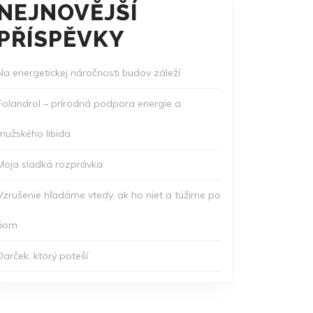
NEJNOVĚJŠÍ
PŘÍSPĚVKY
Na energetickej náročnosti budov záleží
Folandrol – prírodná podpora energie a
mužského libida
Moja sladká rozprávka
Vzrušenie hľadáme vtedy, ak ho niet a túžime po
ňom
Darček, ktorý poteší