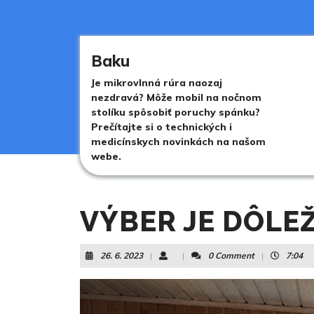
Skip
to
content
Skip
Baku
to
content
Je mikrovlnná rúra naozaj
nezdravá? Môže mobil na nočnom
stolíku spôsobiť poruchy spánku?
Prečítajte si o technických i
medicínskych novinkách na našom
webe.
VÝBER JE DÔLE
26.
26. 6. 2023
|
|
0 Comment
|
7:04
6.
2023