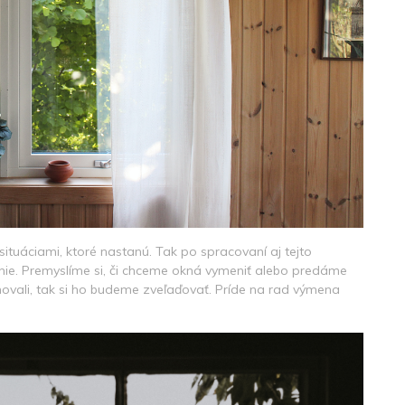
situáciami, ktoré nastanú. Tak po spracovaní aj tejto
anie. Premyslíme si, či chceme okná vymeniť alebo predáme
hovali, tak si ho budeme zveľaďovať. Príde na rad výmena