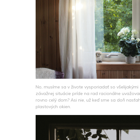
No, musíme sa v živote vysporiadať so všelijakými 
závažnej situácie príde na rad racionálne uvažov
rovno celý dom? Asi nie, už keď sme sa doň nasťa
plastových okien.