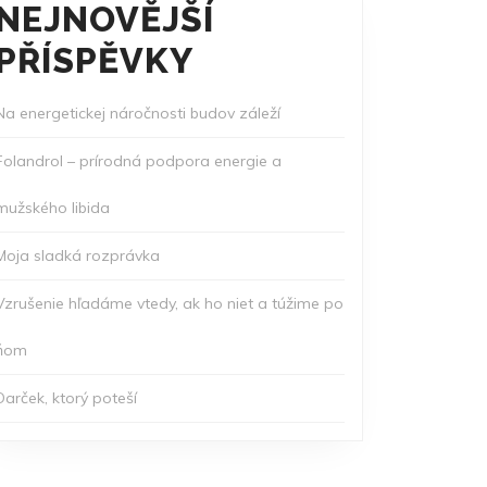
NEJNOVĚJŠÍ
PŘÍSPĚVKY
Na energetickej náročnosti budov záleží
Folandrol – prírodná podpora energie a
mužského libida
Moja sladká rozprávka
Vzrušenie hľadáme vtedy, ak ho niet a túžime po
ňom
Darček, ktorý poteší