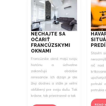
HAVA
NECHAJTE SA
SITUÁ
OČARIŤ
PRED
FRANCÚZSKYMI
NECHAJTE
OKNAMI
Stavím sa
SA
Francúzske okná majú svoju
nerozmýšľ
OČARIŤ
históriu a úchvatne
nič nad 
FRANCÚZSKYMI
zakončujú obdobie
krtkovan
OKNAMI
renesancie. Ich dizajn je ale
upchatý
živý dodnes a stále je veľmi
potrubí a
obľúbený pre svoju dušu. Tak
potrubia 
krásne, tak priestranné a tak
READ 