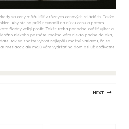
iekedy sa ceny môžu líšiť v rôznych cenových reláciách. Takže
 okien. Aby ste sa príliš nevnadili na nízku cenu a potom
ate žiadny veľký profit. Takže treba poriadne zvážiť výber a
á. Možno niekoho poznáte, možno vám niekto padne do oka,
áte, tak sa snažte vybrať najlepšiu možnú variantu, čo sa
 pár mesiacov, ale majú vám vydržať na dom asi už doživotne.
NEXT
Next
post: