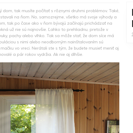
ý dom, tak musíte počítať s rôznymi druhmi problémov. Také,
a stavali na ňom. No, samozrejme, všetko má svoje výhody a
dom, tak po čase ako v ňom bývajú začínajú prichádzať na
 okná už nie sú najnovšie. Ľahko to prehliadnu, pretože v
vuky, pachy alebo vlhko. Tak sa môže stať, že dom síce má
ipuláciou s nimi alebo neodborným nainštalovaním sú
mačku vo vreci. Nerátali ste s tým, že budete musieť meniť aj
ovalé a pár rokov vydržia. Ak nie aj dlhšie.