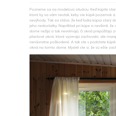
Pozrieme sa na modelovú situáciu: Keď kúpite star
ktoré by sa vám nestali, keby ste kúpili pozemok 
nevýhody. Tak sa stáva, že keď ľudia kúpia starý 
jeho nedostatky. Napríklad pri kúpe si nevšimli, že
dome nežijú a tak nevnímajú, či okná prepúšťajú z
plastové okná, ktoré vyzerajú zachovalo, ale man
nenávratne poškodené. A tak ste v podstate kúpili 
okná na tomto dome. Mysleli ste si, že sú ešte zach