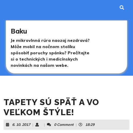
Skip
to
content
Skip
to
Baku
content
Je mikrovlnná rúra naozaj nezdravá?
Môže mobil na nočnom stolíku
spôsobiť poruchy spánku? Prečítajte
si o technických i medicínskych
novinkách na našom webe.
TAPETY SÚ SPÄŤ A VO
VEĽKOM ŠTÝLE!
6.
6. 10. 2017
|
|
0 Comment
|
18:29
10.