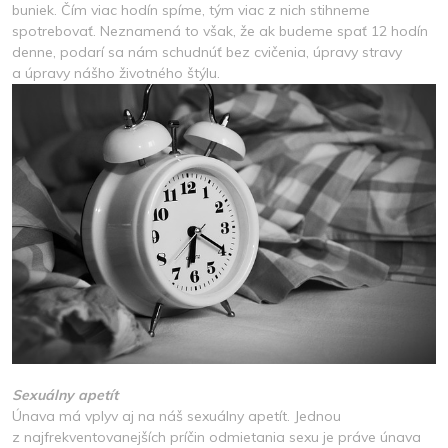
buniek. Čím viac hodín spíme, tým viac z nich stihneme
spotrebovať. Neznamená to však, že ak budeme spať 12 hodín
denne, podarí sa nám schudnúť bez cvičenia, úpravy stravy
a úpravy nášho životného štýlu.
Sexuálny apetít
Únava má vplyv aj na náš sexuálny apetít. Jednou
z najfrekventovanejších príčin odmietania sexu je práve únava