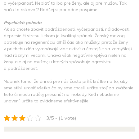
a vyčerpanosť. Neplatí to iba pre ženy, ale aj pre mužov. Tak
načo to riskovať? Radšej si poriadne pospime.
Psychická pohoda
Ak sa chcete zbaviť podráždenosti, vyčerpanosti, náladovosti,
depresie či stresu, liekom je kvalitný spánok. Ženský mozog
potrebuje na regeneráciu dlhší čas ako mužský, pretože ženy
v priebehu dňa vykonávajú viac aktivít a častejšie sa zamýšľajú
nad rôznymi vecami. Únava však negatívne vplýva nielen na
ženy, ale aj na mužov, u ktorých spôsobuje agresivitu
a podráždenosť.
Napriek tomu, že dni sú pre nás často príliš krátke na to, aby
sme stihli urobiť všetko čo by sme chceli, určite stojí za zváženie
tieto činnosti radšej presunúť na inokedy. Keď nebudeme
unavení, určite to zvládneme efektívnejšie.
3/5 - (1 vote)