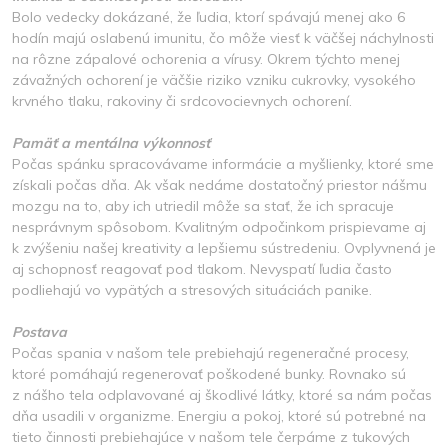
Bolo vedecky dokázané, že ľudia, ktorí spávajú menej ako 6
hodín majú oslabenú imunitu, čo môže viesť k väčšej náchylnosti
na rôzne zápalové ochorenia a vírusy. Okrem týchto menej
závažných ochorení je väčšie riziko vzniku cukrovky, vysokého
krvného tlaku, rakoviny či srdcovocievnych ochorení.
Pamäť a mentálna výkonnosť
Počas spánku spracovávame informácie a myšlienky, ktoré sme
získali počas dňa. Ak však nedáme dostatočný priestor nášmu
mozgu na to, aby ich utriedil môže sa stať, že ich spracuje
nesprávnym spôsobom. Kvalitným odpočinkom prispievame aj
k zvýšeniu našej kreativity a lepšiemu sústredeniu. Ovplyvnená je
aj schopnosť reagovať pod tlakom. Nevyspatí ľudia často
podliehajú vo vypätých a stresových situáciách panike.
Postava
Počas spania v našom tele prebiehajú regeneračné procesy,
ktoré pomáhajú regenerovať poškodené bunky. Rovnako sú
z nášho tela odplavované aj škodlivé látky, ktoré sa nám počas
dňa usadili v organizme. Energiu a pokoj, ktoré sú potrebné na
tieto činnosti prebiehajúce v našom tele čerpáme z tukových