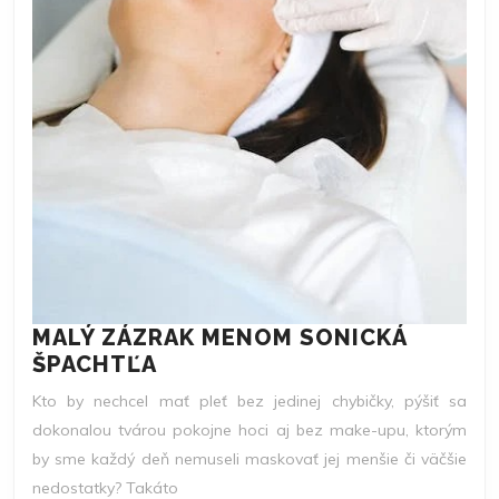
MALÝ ZÁZRAK MENOM SONICKÁ
MALÝ
ŠPACHTĽA
ZÁZRAK
Kto by nechcel mať pleť bez jedinej chybičky, pýšiť sa
MENOM
dokonalou tvárou pokojne hoci aj bez make-upu, ktorým
SONICKÁ
by sme každý deň nemuseli maskovať jej menšie či väčšie
ŠPACHTĽA
nedostatky? Takáto