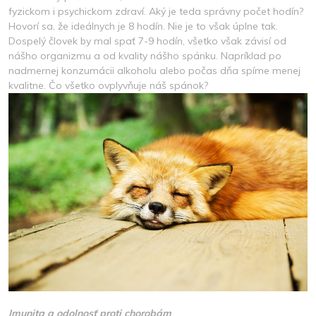
fyzickom i psychickom zdraví. Aký je teda správny počet hodín?
Hovorí sa, že ideálnych je 8 hodín. Nie je to však úplne tak.
Dospelý človek by mal spať 7-9 hodín, všetko však závisí od
nášho organizmu a od kvality nášho spánku. Napríklad po
nadmernej konzumácii alkoholu alebo počas dňa spíme menej
kvalitne. Čo všetko ovplyvňuje náš spánok?
Imunita a odolnosť proti chorobám