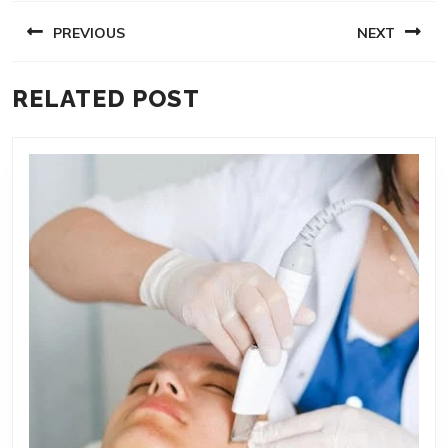
NAVIGACE
PREVIOUS
NEXT
PRO
PŘÍSPĚVEK
Previous
Next
RELATED POST
post:
post: