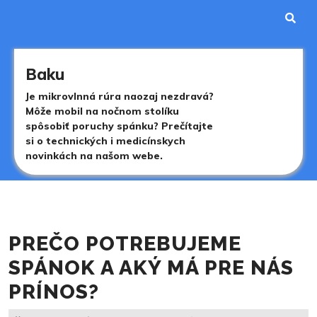
Skip
to
content
Skip
to
Baku
content
Je mikrovlnná rúra naozaj nezdravá?
Môže mobil na nočnom stolíku
spôsobiť poruchy spánku? Prečítajte
si o technických i medicínskych
novinkách na našom webe.
PREČO POTREBUJEME
SPÁNOK A AKÝ MÁ PRE NÁS
PRÍNOS?