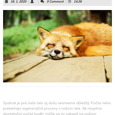
16.
16. 1. 2020
|
|
0 Comment
|
14:26
1.
2020
Spánok je pre naše telo aj dušu nesmierne dôležitý. Počas neho
prebiehajú regeneračné procesy v našom tele. Ak nespíme
dostatočný počet hodín, môže sa to odraziť na našom