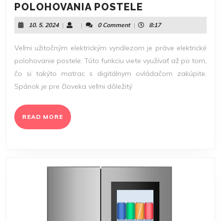
VÝHODY
POLOHOVANIA POSTELE
ELEKTRICKÉH
10.
10. 5. 2024
|
|
0 Comment
|
8:17
POLOHOVANIA
5.
POSTELE
2024
Veľmi užitočným elektrickým vynálezom je práve elektrické
polohovanie postele. Túto funkciu viete využívať až po tom,
čo si takýto matrac s digitálnym ovládačom zakúpite.
Spánok je pre človeka veľmi dôležitý
READ
READ MORE
MORE