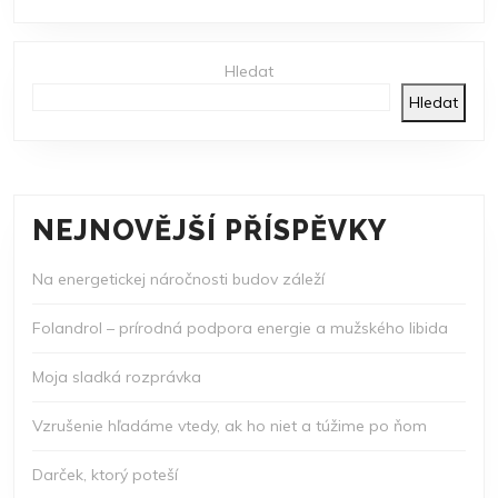
Hledat
Hledat
NEJNOVĚJŠÍ PŘÍSPĚVKY
Na energetickej náročnosti budov záleží
Folandrol – prírodná podpora energie a mužského libida
Moja sladká rozprávka
Vzrušenie hľadáme vtedy, ak ho niet a túžime po ňom
Darček, ktorý poteší