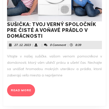
SUŠIČKA: TVOJ VERNÝ SPOLOČNÍK
PRE ČISTÉ A VOŇAVÉ PRÁDLO V
SUŠIČKA:
DOMÁCNOSTI
TVOJ
27.
27. 12. 2023
|
|
0 Comment
|
8:39
VERNÝ
12.
SPOLOČNÍK
2023
Vitajte v našej sušičke, vašom vernom pomocníkovi v
PRE
domácnosti, ktorý vám uľahčí prácu a ušetrí čas. Nechajte
ČISTÉ
sa unášať hromadou mokrých uterákov a prádla, ktoré
A
zaberajú veľa miesta a nepríjemne
VOŇAVÉ
PRÁDLO
V
READ
READ MORE
DOMÁCNOSTI
MORE