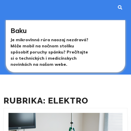
Skip
to
content
Skip
to
Baku
content
Je mikrovlnná rúra naozaj nezdravá?
Môže mobil na nočnom stolíku
spôsobiť poruchy spánku? Prečítajte
si o technických i medicínskych
novinkách na našom webe.
RUBRIKA:
ELEKTRO