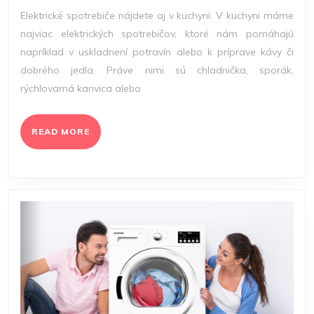
2024
Elektrické spotrebiče nájdete aj v kuchyni. V kuchyni máme
najviac elektrických spotrebičov, ktoré nám pomáhajú
napríklad v uskladnení potravín alebo k príprave kávy či
dobrého jedla. Práve nimi sú chladnička, sporák,
rýchlovarná kanvica alebo
READ
READ MORE
MORE