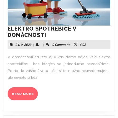
ELEKTRO SPOTREBIČE V
ELEKTRO
DOMÁCNOSTI
SPOTREBIČE
24.
24. 9. 2023
|
|
0 Comment
|
6:02
V
9.
DOMÁCNOSTI
2023
V domácnosti sa isto aj u vás doma nájde veľa elektro
spotrebičov, bez ktorých sa jednoducho nezaobídete.
Patria do vášho života. Ani si to možno neuvedomujete,
ale neviete si bez
READ
READ MORE
MORE