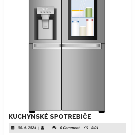
KUCHYNSKÉ
KUCHYNSKÉ SPOTREBIČE
SPOTREBIČE
30.
30. 4. 2024
|
|
0 Comment
|
9:01
4.